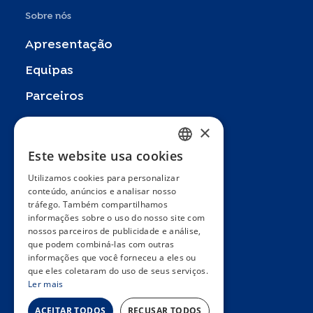
Sobre nós
Apresentação
Equipas
Parceiros
Publicações
×
Zoom In
Este website usa cookies
FRENCH
FAQ
Utilizamos cookies para personalizar
ENGLISH
conteúdo, anúncios e analisar nosso
Contacto
tráfego. Também compartilhamos
SPANISH
informações sobre o uso do nosso site com
Termos e condições gerais
nossos parceiros de publicidade e análise,
GERMAN
Hôpitaux Universitaires Genève
que podem combiná-las com outras
ITALIAN
informações que você forneceu a eles ou
Université de Genève
que eles coletaram do uso de seus serviços.
PORTUGUESE
Ler mais
ACEITAR TODOS
RECUSAR TODOS