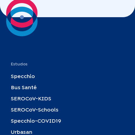
ativi
ambiente de qualidade para todos.
de tab
Estudos
Specchio
Bus Santé
SEROCoV-KIDS
SEROCoV-Schools
Specchio-COVID19
Urbasan