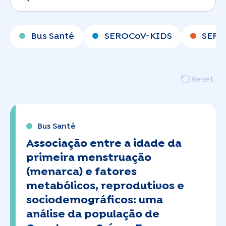
Bus Santé
SEROCoV-KIDS
SERO
Reset
Bus Santé
Associação entre a idade da
primeira menstruação
(menarca) e fatores
metabólicos, reprodutivos e
sociodemográficos: uma
análise da população de