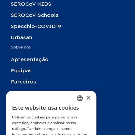
SEROCoV-KIDS
SEROCoV-Schools
Specchio-COVID19
Urbasan
Sobre nós
Apresentação
Equipas
Parceiros
Publicações
×
Zoom In
Este website usa cookies
FRENCH
FAQ
Utilizamos cookies para personalizar
ENGLISH
conteúdo, anúncios e analisar nosso
Contacto
tráfego. Também compartilhamos
SPANISH
informações sobre o uso do nosso site com