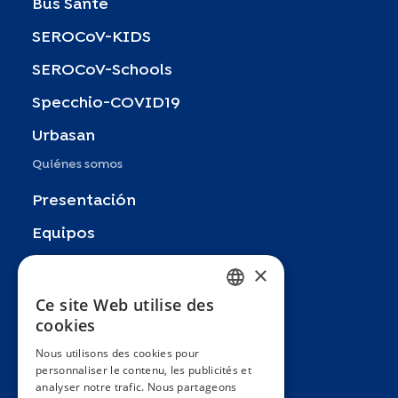
Bus Santé
SEROCoV-KIDS
SEROCoV-Schools
Specchio-COVID19
Urbasan
Quiénes somos
Presentación
Equipos
Socios
×
Publicaciones
Ce site Web utilise des
FRENCH
cookies
Zoom In
ENGLISH
Nous utilisons des cookies pour
FAQ
personnaliser le contenu, les publicités et
SPANISH
analyser notre trafic. Nous partageons