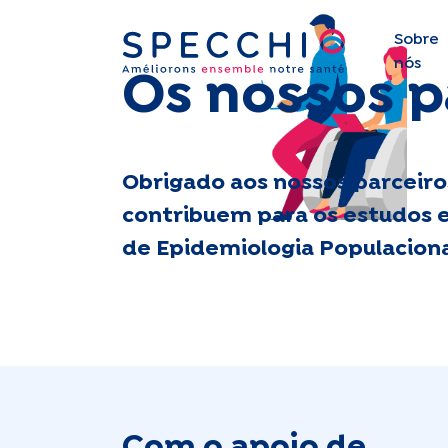
Sobre
nós
Os nossos p
Obrigado aos nossos parceiro
contribuem para os estudos 
de Epidemiologia Populaciona