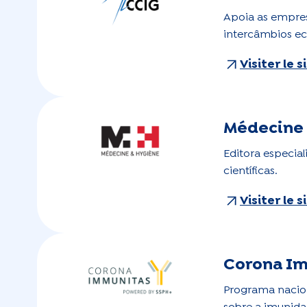
Apoia as empres
intercâmbios e
Visiter le 
Médecine 
Editora especia
científicas.
Visiter le 
Corona I
Programa nacion