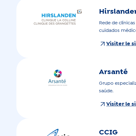
Hirslande
Rede de clínica
cuidados médico
Visiter le 
Arsanté
Grupo especiali
saúde.
Visiter le 
CCIG