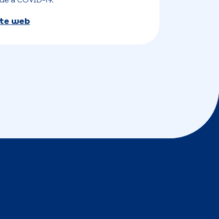
de à COVID-19.
site web