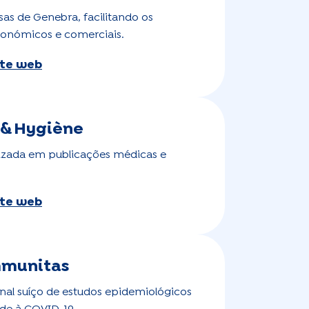
as de Genebra, facilitando os
conómicos e comerciais.
site web
& Hygiène
lizada em publicações médicas e
site web
mmunitas
al suíço de estudos epidemiológicos