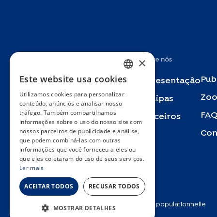
×
Estudos
Sobre nós
Este website usa cookies
Pub
Specchio
Apresentação
FRENCH
Utilizamos cookies para personalizar
Zoo
ENGLISH
Bus Santé
Equipas
conteúdo, anúncios e analisar nosso
tráfego. Também compartilhamos
SPANISH
FA
SEROCoV-KIDS
Parceiros
informações sobre o uso do nosso site com
nossos parceiros de publicidade e análise,
GERMAN
Con
SEROCoV-Schools
que podem combiná-las com outras
ITALIAN
informações que você forneceu a eles ou
Specchio-COVID19
que eles coletaram do uso de seus serviços.
PORTUGUESE
Ler mais
Urbasan
ACEITAR TODOS
RECUSAR TODOS
2025 © Unité d’épidémiologie populationnelle
MOSTRAR DETALHES