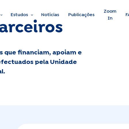
Skip to main content
Zoom
Estudos
Notícias
Publicações
F
In
arceiros
s que financiam, apoiam e
efectuados pela Unidade
l.