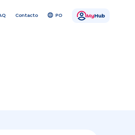
AQ
Contacto
PO
My
Hub