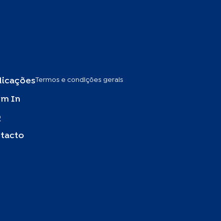
Termos e condições gerais
licações
m In
Q
tacto