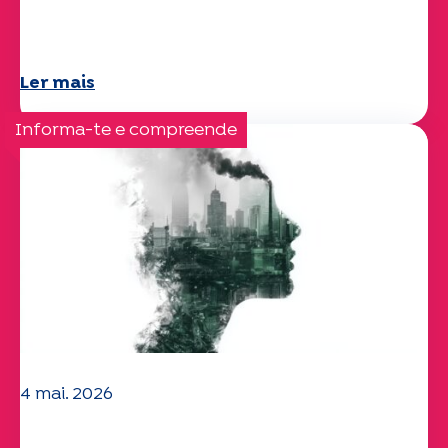
A equipa da UEP deseja-lhe um verão
maravilhoso!
Ler mais
Informa-te e compreende
4 mai. 2026
Questões climáticas e ambientais: o