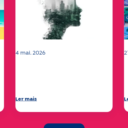
4 mai. 2026
2
Questões climáticas e
O
ambientais: o estudo
"
Specchio explora o tema
d
Ler mais
L