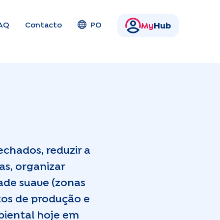
AQ
Contacto
PO
My
Hub
echados, reduzir a
as, organizar
dade suave (zonas
rtos de produção e
biental hoje em