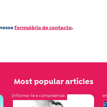
 nosso
formulário de contacto
.
Most popular articles
Informa-te e compreende
e