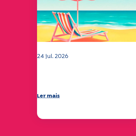
24 jul. 2026
A equipa da UEP deseja-lhe
um verão maravilhoso!
Ler mais