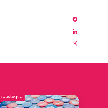
Share on Face
Share on Linke
Share on X
m destaque