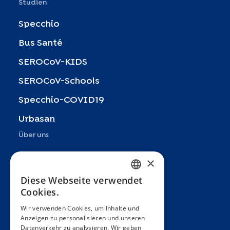
Studien
Specchio
Bus Santé
SEROCoV-KIDS
SEROCoV-Schools
Specchio-COVID19
Urbasan
Über uns
Präsentation
×
Teams
Diese Webseite verwendet
FRENCH
Cookies.
Partner
ENGLISH
Wir verwenden Cookies, um Inhalte und
Veröffentlichungen
Anzeigen zu personalisieren und unseren
SPANISH
Datenverkehr zu analysieren. Wir geben