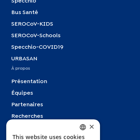
Specchio
Bus Santé
SEROCoV-KIDS
SEROCoV-Schools
Specchio-COVID19
URBASAN
À propos
Présentation
Équipes
Partenaires
Recherches
×
Zoom In
This website uses cookies
FRENCH
FAQ