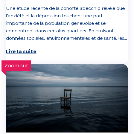
Une étude récente de la cohorte Specchio révèle que
l’anxiété et la dépression touchent une part
importante de la population genevoise et se
concentrent dans certains quartiers. En croisant
données sociales, environnementales et de santé, les
chercheurs dressent une cartographie inédite des
Lire la suite
zones à risque, ouvrant la voie à des actions ciblées en
santé publique.
Zoom sur