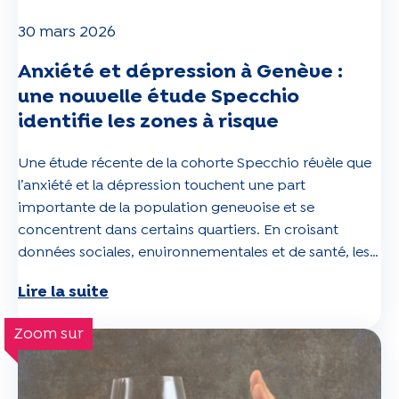
30 mars 2026
Anxiété et dépression à Genève :
une nouvelle étude Specchio
identifie les zones à risque
Une étude récente de la cohorte Specchio révèle que
l’anxiété et la dépression touchent une part
importante de la population genevoise et se
concentrent dans certains quartiers. En croisant
données sociales, environnementales et de santé, les
chercheurs dressent une cartographie inédite des
Lire la suite
zones à risque, ouvrant la voie à des actions ciblées en
santé publique.
Zoom sur