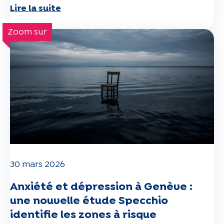
Lire la suite
numérique sur le bien-être.
Ces questionnaires sont disponibles dès maintenant
Zoom sur
dans votre espace personnel — merci pour votre
participation.
30 mars 2026
Anxiété et dépression à Genève :
une nouvelle étude Specchio
identifie les zones à risque