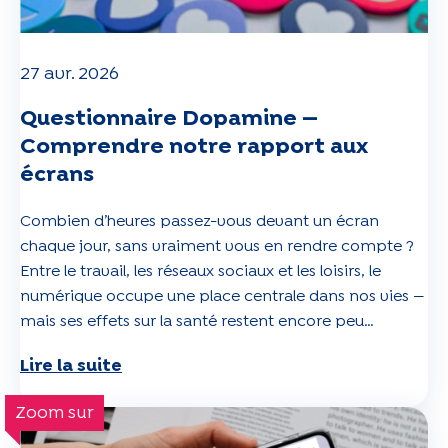
27 avr. 2026
Questionnaire Dopamine —
Comprendre notre rapport aux
écrans
Combien d’heures passez-vous devant un écran
chaque jour, sans vraiment vous en rendre compte ?
Entre le travail, les réseaux sociaux et les loisirs, le
numérique occupe une place centrale dans nos vies —
mais ses effets sur la santé restent encore peu
explorés. Le questionnaire
Dopamine
a justement été
Lire la suite
conçu pour mieux comprendre cet impact, en
explorant vos habitudes numériques, votre bien-être
Zoom sur
et votre rapport à un monde toujours plus connecté.