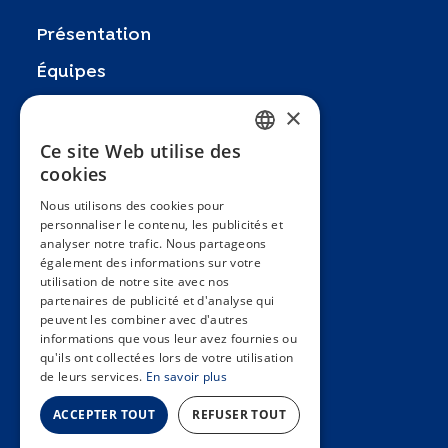
Présentation
Équipes
×
Partenaires
Recherches
Ce site Web utilise des
FRENCH
cookies
Zoom In
ENGLISH
Nous utilisons des cookies pour
FAQ
personnaliser le contenu, les publicités et
SPANISH
analyser notre trafic. Nous partageons
Contact
GERMAN
également des informations sur votre
utilisation de notre site avec nos
Conditions générales
ITALIAN
partenaires de publicité et d'analyse qui
Hôpitaux Universitaires Genève
peuvent les combiner avec d'autres
PORTUGUESE
informations que vous leur avez fournies ou
qu'ils ont collectées lors de votre utilisation
Université de Genève
de leurs services.
En savoir plus
ACCEPTER TOUT
REFUSER TOUT