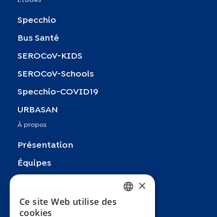
Specchio
Bus Santé
SEROCoV-KIDS
SEROCoV-Schools
Specchio-COVID19
URBASAN
À propos
Présentation
Équipes
Partenaires
×
Recherches
Ce site Web utilise des
FRENCH
cookies
Zoom In