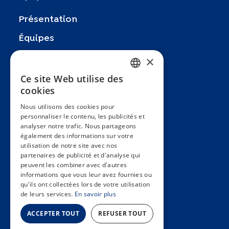
Présentation
Équipes
Partenaires
×
Recherches
Ce site Web utilise des
FRENCH
cookies
Zoom In
ENGLISH
Nous utilisons des cookies pour
FAQ
personnaliser le contenu, les publicités et
SPANISH
analyser notre trafic. Nous partageons
Contact
GERMAN
également des informations sur votre
utilisation de notre site avec nos
Conditions générales
ITALIAN
partenaires de publicité et d'analyse qui
Hôpitaux Universitaires Genève
peuvent les combiner avec d'autres
PORTUGUESE
informations que vous leur avez fournies ou
Université de Genève
qu'ils ont collectées lors de votre utilisation
de leurs services.
En savoir plus
ACCEPTER TOUT
REFUSER TOUT