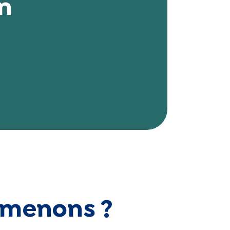
n
s menons ?