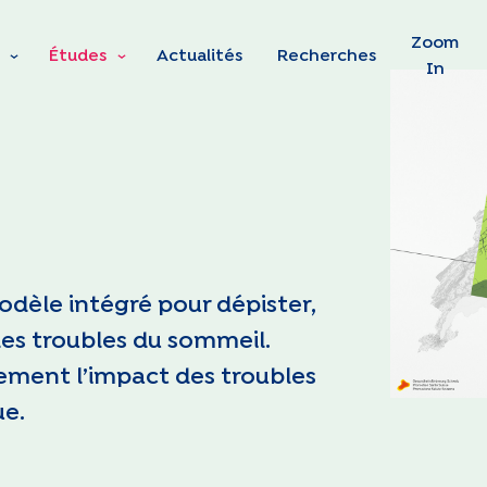
Skip to main content
Zoom
Études
Actualités
Recherches
In
èle intégré pour dépister,
les troubles du sommeil.
lement l’impact des troubles
ue.