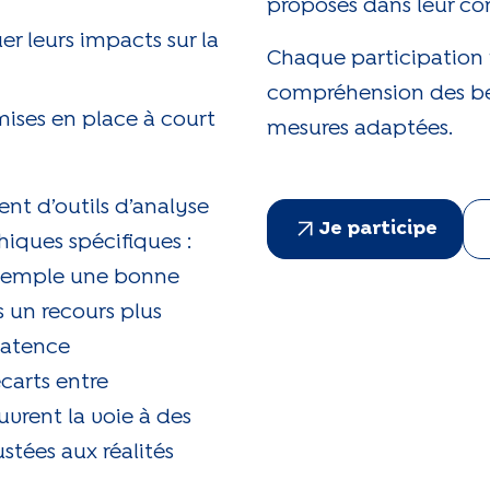
proposés dans leur 
er leurs impacts sur la
Chaque participation 
compréhension des be
mises en place à court
mesures adaptées.
t d’outils d’analyse
Je participe
hiques spécifiques :
 exemple une bonne
 un recours plus
latence
carts entre
vrent la voie à des
ustées aux réalités