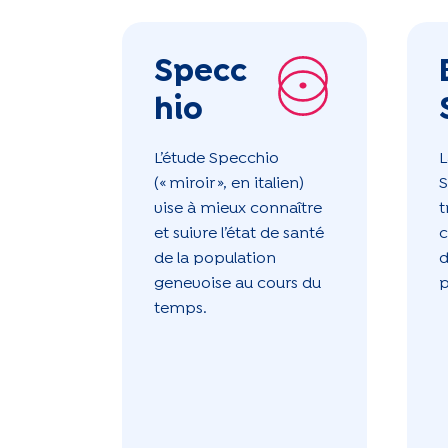
Specc
hio
L’étude Specchio
L
(« miroir », en italien)
S
vise à mieux connaître
t
et suivre l’état de santé
c
de la population
d
genevoise au cours du
p
temps.