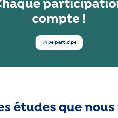
Chaque participatio
compte !
Je participe
les études que nou