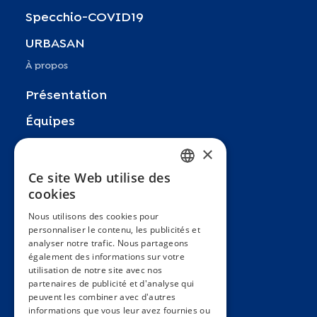
Specchio-COVID19
URBASAN
À propos
Présentation
Équipes
Partenaires
×
Recherches
Ce site Web utilise des
FRENCH
cookies
Zoom In
ENGLISH
Nous utilisons des cookies pour
FAQ
personnaliser le contenu, les publicités et
SPANISH
analyser notre trafic. Nous partageons
Contact
GERMAN
également des informations sur votre
utilisation de notre site avec nos
Conditions générales
ITALIAN
partenaires de publicité et d'analyse qui
Hôpitaux Universitaires Genève
peuvent les combiner avec d'autres
PORTUGUESE
informations que vous leur avez fournies ou