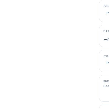
GÉ
DAT
IDI
END
Nec