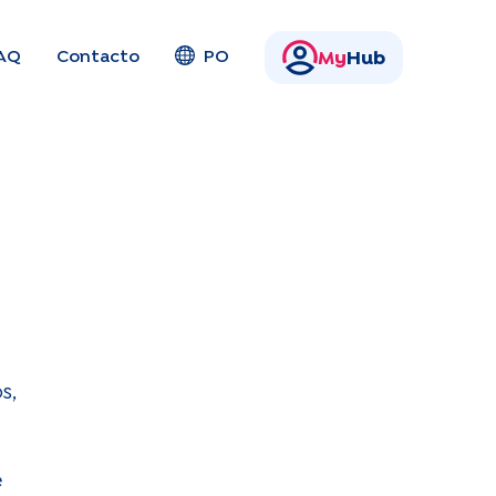
AQ
Contacto
PO
My
Hub
s,
e