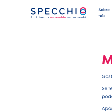
Sobre
nós
M
Gost
Se r
pode
Após