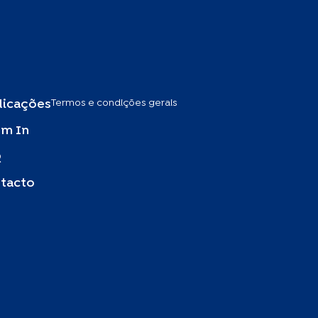
Termos e condições gerais
licações
m In
Q
tacto