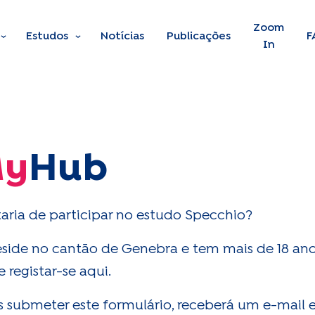
Skip to main content
Zoom
Estudos
Notícias
Publicações
F
In
y
Hub
aria de participar no estudo Specchio?
eside no cantão de Genebra e tem mais de 18 ano
 registar-se aqui.
 submeter este formulário, receberá um e-mail 