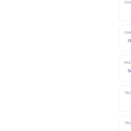
CO
CA
PAÍ
TEL
TEL