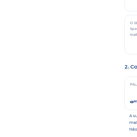
O S
Spe
mai
2. C
PAL
M
A s
mai
Não