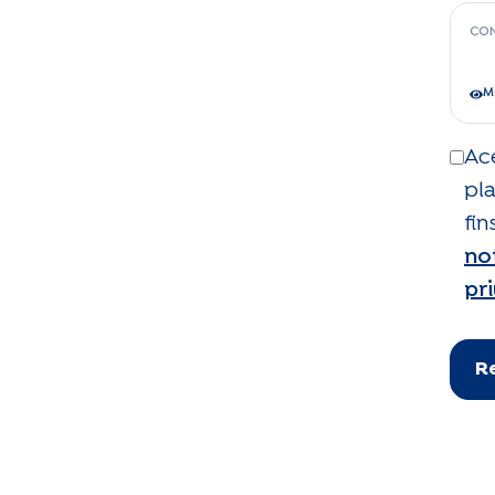
CON
M
Ac
pl
fi
no
pr
R