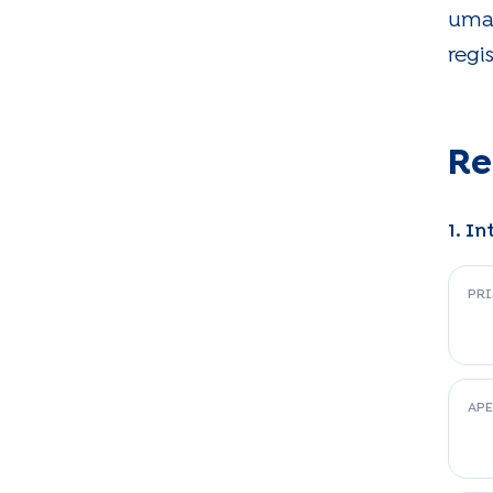
uma 
regi
Re
1. I
PR
AP