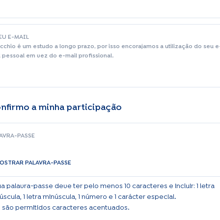
EU E-MAIL
cchio é um estudo a longo prazo, por isso encorajamos a utilização do seu e
l pessoal em vez do e-mail profissional.
onfirmo a minha participação
AVRA-PASSE
OSTRAR PALAVRA-PASSE
ua palavra-passe deve ter pelo menos 10 caracteres e incluir: 1 letra
úscula, 1 letra minúscula, 1 número e 1 carácter especial.
 são permitidos caracteres acentuados.