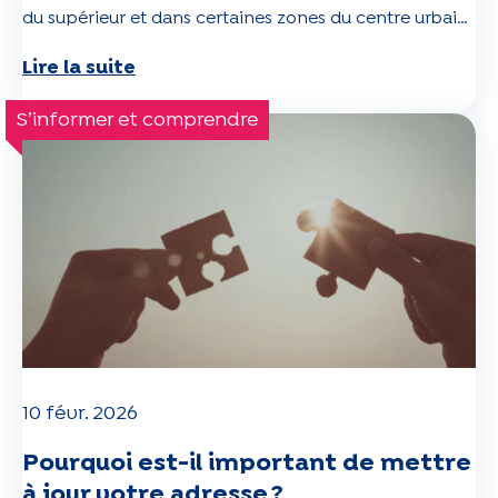
du supérieur et dans certaines zones du centre urbain,
et se trouve associée à davantage de symptômes
Lire la suite
anxieux et dépressifs. Ces résultats invitent à mieux
articuler enjeux climatiques et santé mentale
S’informer et comprendre
10 févr. 2026
Pourquoi est-il important de mettre
à jour votre adresse ?