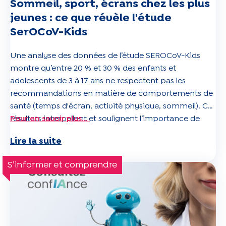
Sommeil, sport, écrans chez les plus
jeunes : ce que révèle l'étude
SerOCoV-Kids
Une analyse des données de l’étude SEROCoV-Kids
montre qu’entre 20 % et 30 % des enfants et
adolescents de 3 à 17 ans ne respectent pas les
recommandations en matière de comportements de
santé (temps d'écran, activité physique, sommeil). Ces
résultats interpellent et soulignent l’importance de
Pour en savoir plus…
poursuivre la surveillance épidémiologique de la santé
Lire la suite
des plus jeunes afin de mettre en place des actions de
prévention efficaces.
S’informer et comprendre