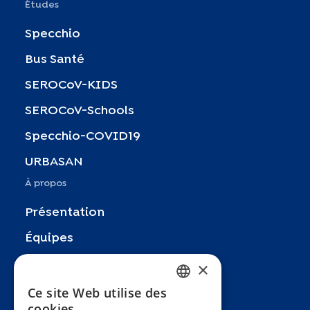
Études
Specchio
Bus Santé
SEROCoV-KIDS
SEROCoV-Schools
Specchio-COVID19
URBASAN
À propos
Présentation
Équipes
×
Partenaires
Recherches
Ce site Web utilise des
FRENCH
cookies