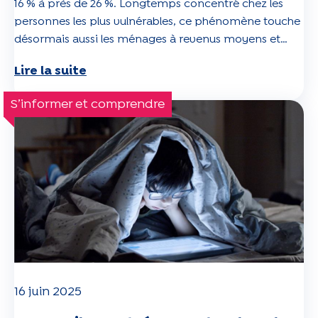
16 % à près de 26 %. Longtemps concentré chez les
personnes les plus vulnérables, ce phénomène touche
désormais aussi les ménages à revenus moyens et
élevés. Une évolution préoccupante, étroitement liée
Lire la suite
à la hausse continue des primes d’assurance-maladie,
et aux conséquences majeures pour la santé publique.
S’informer et comprendre
Découvrez l’ensemble des résultats dans notre article.
16 juin 2025