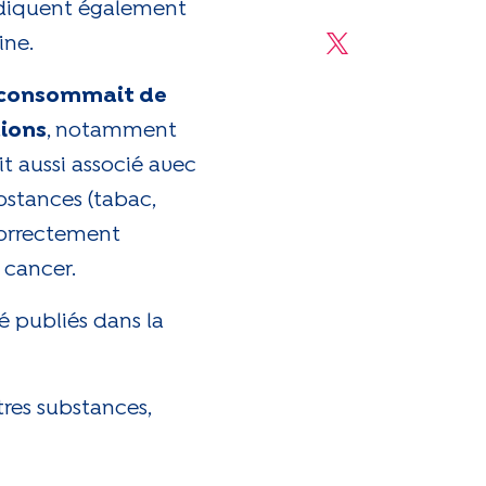
Share on Linke
ndiquent également
ine.
Share on X
e consommait de
tions
, notamment
t aussi associé avec
bstances (tabac,
correctement
 cancer.
é publiés dans la
res substances,