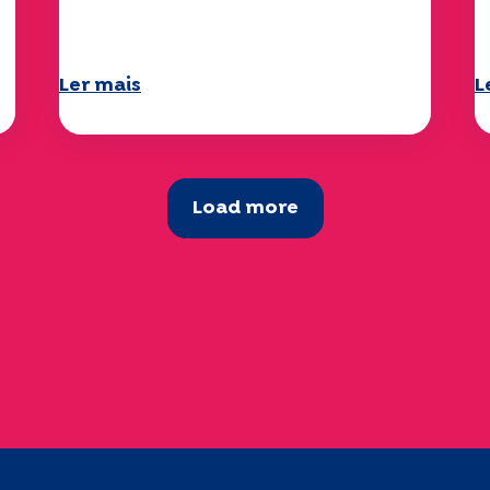
Specchio explora o tema
d
Ler mais
L
Load more