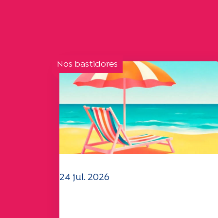
Nos bastidores
24 jul. 2026
A equipa da UEP deseja-lhe
um verão maravilhoso!