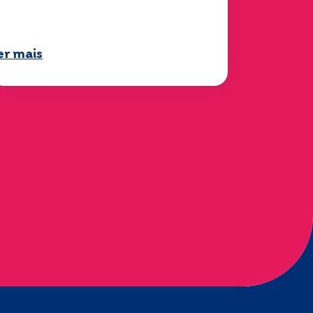
isponível!
er mais