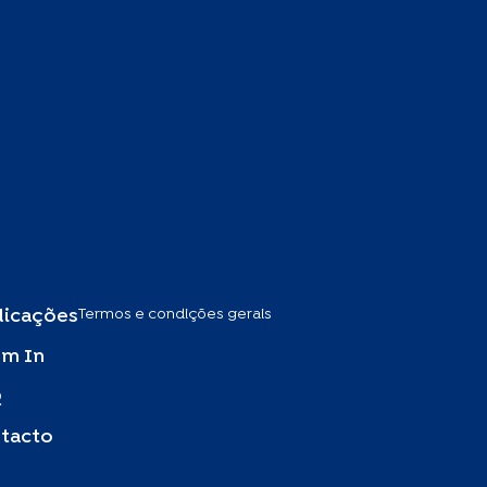
Termos e condições gerais
licações
m In
Q
tacto