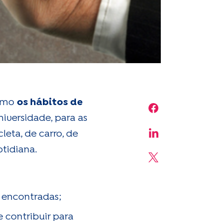
como
os hábitos de
Share on Face
niversidade, para as
eta, de carro, de
Share on Linke
tidiana.
Share on X
s encontradas;
 contribuir para