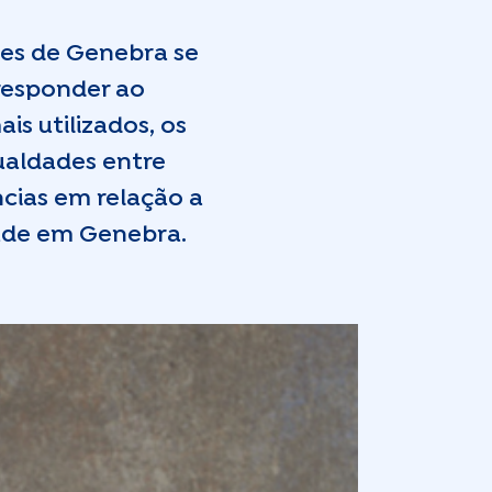
tes de Genebra se
responder ao
is utilizados, os
ualdades entre
ncias em relação a
aúde em Genebra.