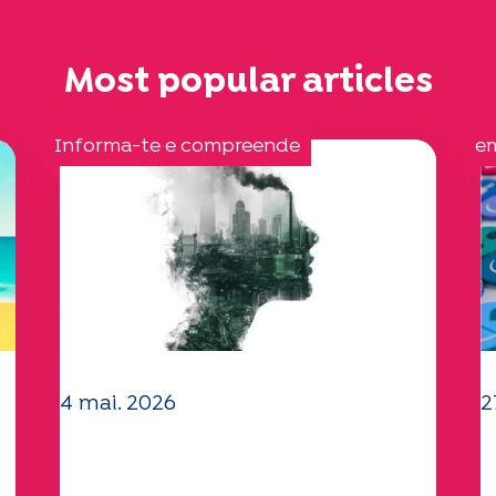
Most popular articles
Informa-te e compreende
e
4 mai. 2026
2
Questões climáticas e
O
ambientais: o estudo
"