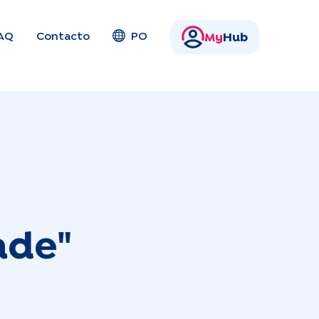
AQ
Contacto
PO
My
Hub
ade"