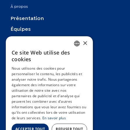
À propos
Présentation
Équipes
Partenaires
×
Recherches
Ce site Web utilise des
FRENCH
cookies
Zoom In
ENGLISH
Nous utilisons des cookies pour
FAQ
personnaliser le contenu, les publicités et
SPANISH
analyser notre trafic. Nous partageons
Contact
GERMAN
également des informations sur votre
utilisation de notre site avec nos
Conditions générales
ITALIAN
partenaires de publicité et d'analyse qui
Hôpitaux Universitaires Genève
peuvent les combiner avec d'autres
PORTUGUESE
informations que vous leur avez fournies ou
Université de Genève
qu'ils ont collectées lors de votre utilisation
de leurs services.
En savoir plus
ACCEPTER TOUT
REFUSER TOUT