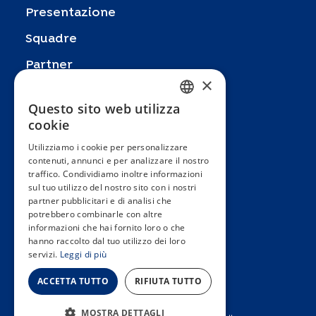
Presentazione
Squadre
Partner
×
Pubblicazioni
Questo sito web utilizza
FRENCH
Zoom In
cookie
ENGLISH
FAQ
Utilizziamo i cookie per personalizzare
contenuti, annunci e per analizzare il nostro
SPANISH
Contatto
traffico. Condividiamo inoltre informazioni
GERMAN
sul tuo utilizzo del nostro sito con i nostri
Termini e condizioni generali
partner pubblicitari e di analisi che
ITALIAN
Hôpitaux Universitaires Genève
potrebbero combinarle con altre
informazioni che hai fornito loro o che
PORTUGUESE
Université de Genève
hanno raccolto dal tuo utilizzo dei loro
servizi.
Leggi di più
ACCETTA TUTTO
RIFIUTA TUTTO
MOSTRA DETTAGLI