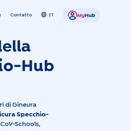
Q
Contatto
IT
My
Hub
ella
hio-Hub
ri di Ginevra
icura Specchio-
ROCoV-Schools,