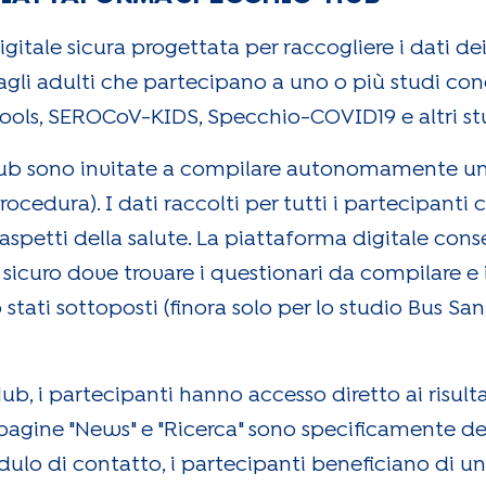
tale sicura progettata per raccogliere i dati dei
e agli adulti che partecipano a uno o più studi con
ols, SEROCoV-KIDS, Specchio-COVID19 e altri stud
ub sono invitate a compilare autonomamente una
rocedura). I dati raccolti per tutti i partecipanti
i aspetti della salute. La piattaforma digitale con
icuro dove trovare i questionari da compilare e i 
stati sottoposti (finora solo per lo studio Bus Sant
b, i partecipanti hanno accesso diretto ai risult
 pagine "News" e "Ricerca" sono specificamente de
dulo di contatto, i partecipanti beneficiano di 