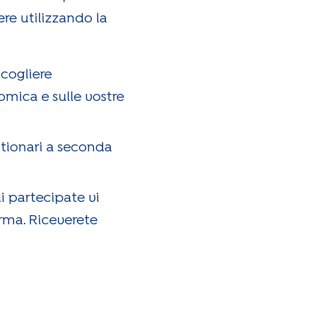
re utilizzando la
ccogliere
omica e sulle vostre
stionari a seconda
ui partecipate vi
orma. Riceverete