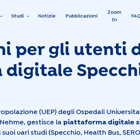
Skip to main content
Zoom
Studi
Notizie
Pubblicazioni
FA
In
 per gli utenti d
 digitale Specc
Popolazione (UEP) degli Ospedali Universita
 Nehme, gestisce la
piattaforma digitale s
i suoi vari studi (Specchio, Health Bus, SE