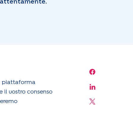
lo attentamente.
Share on Face
la piattaforma
Share on Linke
e il vostro consenso
ederemo
Share on X