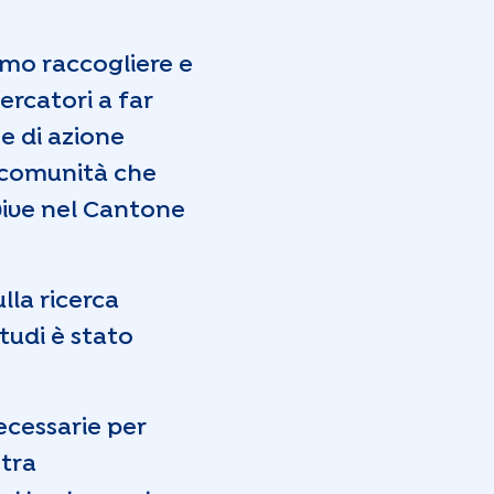
amo raccogliere e
ercatori a far
 e di azione
a comunità che
 vive nel Cantone
lla ricerca
studi è stato
ecessarie per
stra