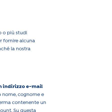
o o più studi
r fornire alcuna
nché la nostra
n indirizzo e-mail
stro nome, cognome e
onferma contenente un
count. Su questa