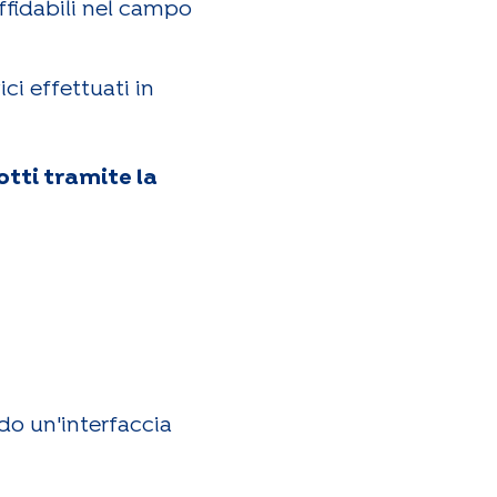
affidabili nel campo
ci effettuati in
tti tramite la
ndo un'interfaccia