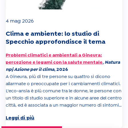
4 mag 2026
Clima e ambiente: lo studio di
Specchio approfondisce il tema
Problemi climatici e ambientali a Ginevra:
percezione e legami con la salute mentale
,
Natura
npj Azione per il clima
, 2026
A Ginevra, più di tre persone su quattro si dicono
allarmate o preoccupate per i cambiamenti climatici.
L'eco-ansia è più comune tra le donne, le persone con
un titolo di studio superiore e in alcune aree del centro
città, ed è associata a un maggior numero di sintomi
di ansia e depressione. Questi risultati invitano a
Leggi di più
collegare meglio le questioni climatiche alla salute
mentale.