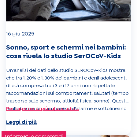
16 giu 2025
Sonno, sport e schermi nei bambini:
cosa rivela lo studio SerOCoV-Kids
Un'analisi dei dati dello studio SEROCoV-Kids mostra
che tra il 20% e il 30% dei bambini e degli adolescenti
di età compresa tra i 3 e i 17 anni non rispetta le
raccomandazioni sui comportamenti salutari (tempo
trascorso sullo schermo, attività fisica, sonno). Questi
risultati sono un campanello d'allarme e sottolineano
Per saperne di più sullo studio...
l'importanza di continuare la sorveglianza
Leggi di più
epidemiologica della salute dei giovanissimi per
mettere in atto misure preventive efficaci.
Informati e comprendi