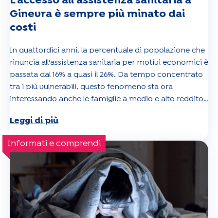
L'accesso all'assistenza sanitaria a
Ginevra è sempre più minato dai
costi
In quattordici anni, la percentuale di popolazione che
rinuncia all'assistenza sanitaria per motivi economici è
passata dal 16% a quasi il 26%. Da tempo concentrato
tra i più vulnerabili, questo fenomeno sta ora
interessando anche le famiglie a medio e alto reddito.
Si tratta di uno sviluppo preoccupante, strettamente
Leggi di più
legato al continuo aumento dei premi delle
assicurazioni sanitarie, con conseguenze importanti
Informati e comprendi
per la salute pubblica.
Scoprite tutti i risultati nel nostro articolo.