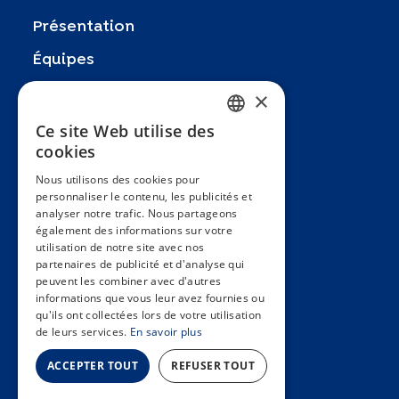
Présentation
Équipes
Partenaires
×
Recherches
Ce site Web utilise des
FRENCH
cookies
Zoom In
ENGLISH
Nous utilisons des cookies pour
FAQ
personnaliser le contenu, les publicités et
SPANISH
analyser notre trafic. Nous partageons
Contact
GERMAN
également des informations sur votre
utilisation de notre site avec nos
Conditions générales
ITALIAN
partenaires de publicité et d'analyse qui
Hôpitaux Universitaires Genève
peuvent les combiner avec d'autres
PORTUGUESE
informations que vous leur avez fournies ou
Université de Genève
qu'ils ont collectées lors de votre utilisation
de leurs services.
En savoir plus
ACCEPTER TOUT
REFUSER TOUT