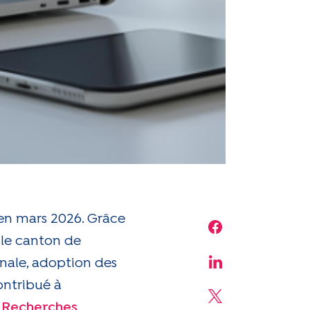
 en mars 2026. Grâce
Share on Face
 le canton de
nale, adoption des
Share on Linke
ontribué à
Share on X
e
Recherches
.