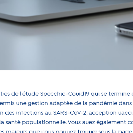
nt·es de l’étude Specchio-Covid19 qui se termine
t permis une gestion adaptée de la pandémie dans
n des infections au SARS-CoV-2, acception vacci
de la santé populationnelle. Vous avez également c
iques majeurs que vous pouvez trouver sous la pag