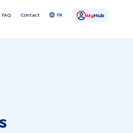
FAQ
Contact
FR
My
Hub
s