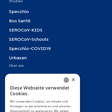
Studien
Specchio
Bus Santé
SEROCoV-KIDS
SEROCoV-Schools
Specchio-COVID19
Urbasan
Über uns
Präsentation
×
Teams
Diese Webseite verwendet
FRENCH
Cookies.
Partner
ENGLISH
Wir verwenden Cookies, um Inhalte und
Veröffentlichungen
Anzeigen zu personalisieren und unseren
SPANISH
Datenverkehr zu analysieren. Wir geben