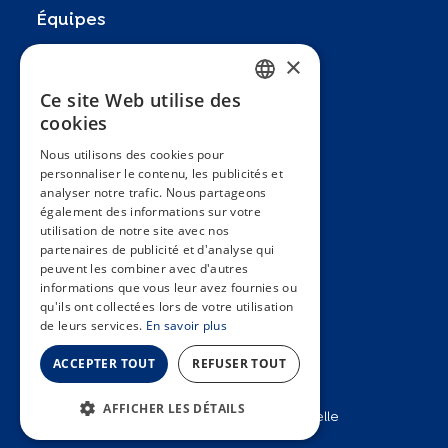
Équipes
Partenaires
×
Recherches
Ce site Web utilise des
FRENCH
cookies
Zoom In
ENGLISH
Nous utilisons des cookies pour
FAQ
personnaliser le contenu, les publicités et
SPANISH
analyser notre trafic. Nous partageons
Contact
GERMAN
également des informations sur votre
utilisation de notre site avec nos
Conditions générales
ITALIAN
partenaires de publicité et d'analyse qui
Hôpitaux Universitaires Genève
peuvent les combiner avec d'autres
PORTUGUESE
informations que vous leur avez fournies ou
Université de Genève
qu'ils ont collectées lors de votre utilisation
de leurs services.
En savoir plus
ACCEPTER TOUT
REFUSER TOUT
AFFICHER LES DÉTAILS
2025 © Unité d’épidémiologie populationnelle