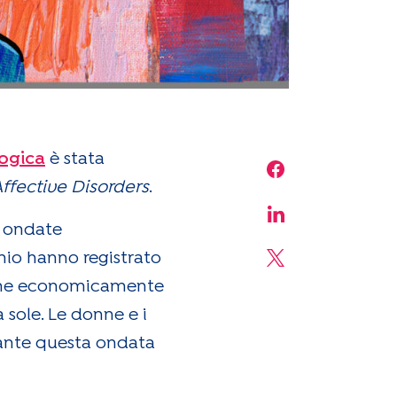
logica
è stata
Share on Face
Affective Disorders
.
Share on Linke
e ondate
hio hanno registrato
Share on X
ersone economicamente
 sole. Le donne e i
rante questa ondata