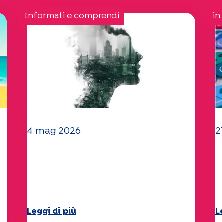
Informati e comprendi
in
4 mag 2026
2
Clima e ambiente: lo studio
I
di Specchio approfondisce il
"
tema
d
Leggi di più
L