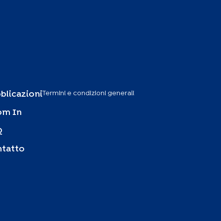
Termini e condizioni generali
blicazioni
om In
Q
tatto