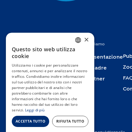
×
Studi
Chi siamo
Questo sito web utilizza
FRENCH
cookie
Pub
Specchio
Presentazione
ENGLISH
Utilizziamo i cookie per personalizzare
Zo
Bus Santé
Squadre
contenuti, annunci e per analizzare il nostro
SPANISH
traffico. Condividiamo inoltre informazioni
FA
SEROCoV-KIDS
Partner
GERMAN
sul tuo utilizzo del nostro sito con i nostri
partner pubblicitari e di analisi che
Con
SEROCoV-Schools
ITALIAN
potrebbero combinarle con altre
informazioni che hai fornito loro o che
Specchio-COVID19
PORTUGUESE
hanno raccolto dal tuo utilizzo dei loro
servizi.
Leggi di più
Urbasan
ACCETTA TUTTO
RIFIUTA TUTTO