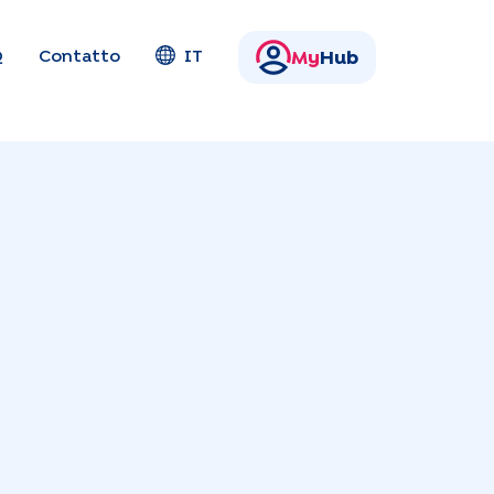
Q
Contatto
IT
My
Hub