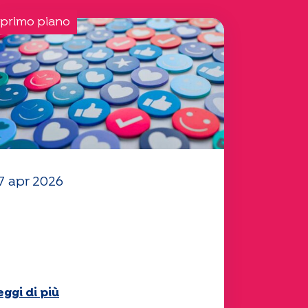
 primo piano
7 apr 2026
l vostro questionario
Mobilità" 2025 è ora
isponibile!
eggi di più