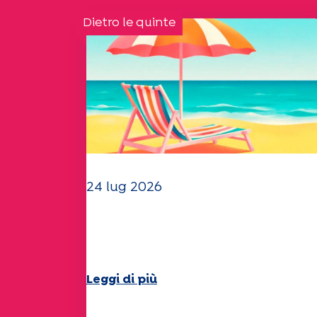
Dietro le quinte
24 lug 2026
Il team dell'UEP vi augura
una splendida estate!
Leggi di più