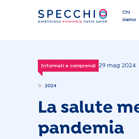
Chi
siamo
29 mag 2024
Informati e comprendi
2024
La salute m
pandemia