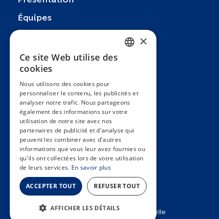
Présentation
Équipes
Partenaires
×
Recherches
Ce site Web utilise des
FRENCH
cookies
Zoom In
ENGLISH
Nous utilisons des cookies pour
FAQ
personnaliser le contenu, les publicités et
SPANISH
analyser notre trafic. Nous partageons
Contact
GERMAN
également des informations sur votre
utilisation de notre site avec nos
Conditions générales
ITALIAN
partenaires de publicité et d'analyse qui
Hôpitaux Universitaires Genève
peuvent les combiner avec d'autres
PORTUGUESE
informations que vous leur avez fournies ou
Université de Genève
qu'ils ont collectées lors de votre utilisation
de leurs services.
En savoir plus
ACCEPTER TOUT
REFUSER TOUT
AFFICHER LES DÉTAILS
2025 © Unité d’épidémiologie populationnelle