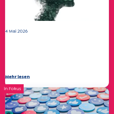
4 Mai 2026
Klima- und
Umweltherausforderungen:
Specchio-Studie erforscht das
Thema
Mehr lesen
in Fokus