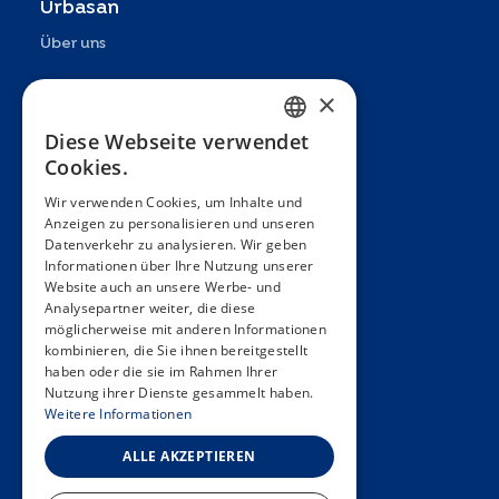
Urbasan
Über uns
Präsentation
×
Teams
Diese Webseite verwendet
FRENCH
Cookies.
Partner
ENGLISH
Wir verwenden Cookies, um Inhalte und
Veröffentlichungen
Anzeigen zu personalisieren und unseren
SPANISH
Datenverkehr zu analysieren. Wir geben
Zoom In
GERMAN
Informationen über Ihre Nutzung unserer
Website auch an unsere Werbe- und
FAQ
ITALIAN
Analysepartner weiter, die diese
möglicherweise mit anderen Informationen
Kontakt
PORTUGUESE
kombinieren, die Sie ihnen bereitgestellt
haben oder die sie im Rahmen Ihrer
Allgemeine Bedingungen
Nutzung ihrer Dienste gesammelt haben.
Hôpitaux Universitaires Genève
Weitere Informationen
Université de Genève
ALLE AKZEPTIEREN