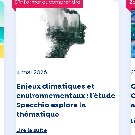
S’informer et comprendre
Z
4 mai 2026
2
Enjeux climatiques et
Q
environnementaux : l’étude
C
Specchio explore la
a
thématique
L
Lire la suite