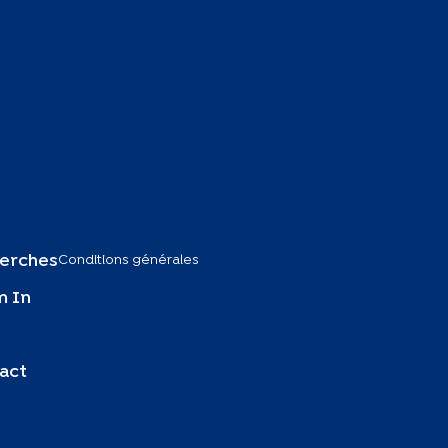
Conditions générales
erches
 In
act