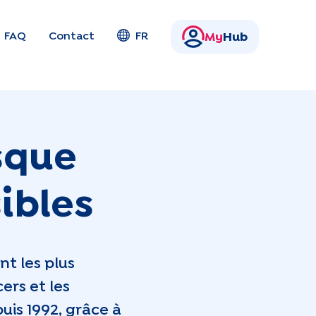
FAQ
Contact
FR
My
Hub
sque
ibles
t les plus
ers et les
uis 1992, grâce à