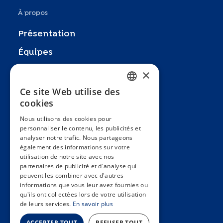
À propos
Présentation
Équipes
Partenaires
×
Recherches
Ce site Web utilise des
FRENCH
cookies
Zoom In
ENGLISH
Nous utilisons des cookies pour
FAQ
personnaliser le contenu, les publicités et
SPANISH
analyser notre trafic. Nous partageons
Contact
GERMAN
également des informations sur votre
utilisation de notre site avec nos
Conditions générales
ITALIAN
partenaires de publicité et d'analyse qui
Hôpitaux Universitaires Genève
peuvent les combiner avec d'autres
PORTUGUESE
informations que vous leur avez fournies ou
Université de Genève
qu'ils ont collectées lors de votre utilisation
de leurs services.
En savoir plus
ACCEPTER TOUT
REFUSER TOUT