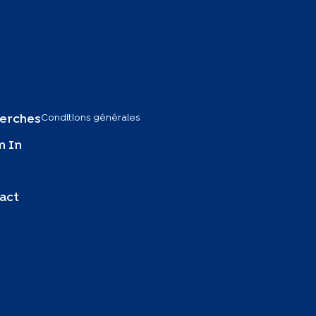
Conditions générales
erches
 In
act