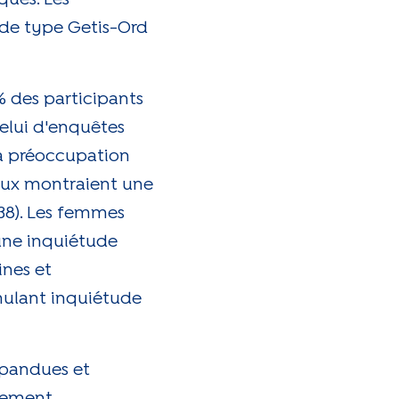
 de type Getis-Ord
% des participants
elui d'enquêtes
la préoccupation
xieux montraient une
238). Les femmes
une inquiétude
ines et
mulant inquiétude
épandues et
upement