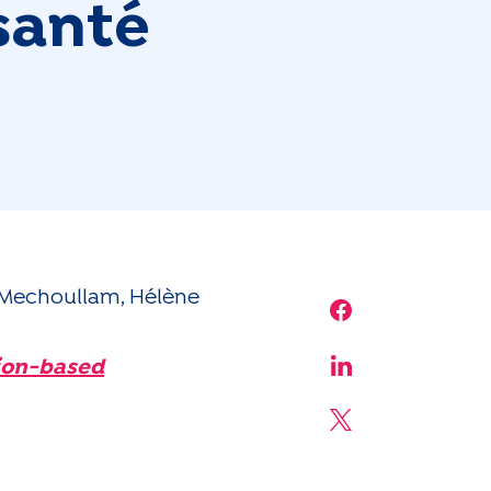
 santé
 Mechoullam, Hélène
Share on Face
tion-based
Share on Linke
Share on X