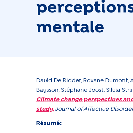
perceptions 
mentale
David De Ridder, Roxane Dumont, A
Baysson, Stéphane Joost, Silvia St
Climate change perspectives and
study
,
Journal of Affective Disorder
Résumé: