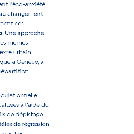
t l'éco-anxiété,
ce au changement
nnent ces
ris. Une approche
n des mêmes
exte urbain
ique à Genève, à
répartition
opulationnelle
aluées à l'aide du
ils de dépistage
èles de régression
ques. Les