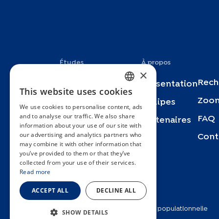
Études
À propos
×
Rech
Specchio
Présentation
This website uses cookies
FRENCH
Zoom
Bus Santé
Équipes
We use cookies to personalise content, ads
ENGLISH
and to analyse our traffic. We also share
FAQ
SEROCoV-KIDS
Partenaires
information about your use of our site with
SPANISH
our advertising and analytics partners who
Cont
SEROCoV-Schools
may combine it with other information that
GERMAN
you’ve provided to them or that they’ve
Specchio-COVID19
ITALIAN
collected from your use of their services.
Read more
URBASAN
PORTUGUESE
ACCEPT ALL
DECLINE ALL
2025 © Unité d’épidémiologie populationnelle
SHOW DETAILS