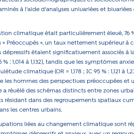
inés à l'aide d'analyses univariées et bivariées
ion climatique était particulièrement élevé, 76 
 « Préoccupés », un taux nettement supérieur à c
dépressifs étaient significativement associés à 
95 % : 1,014 à 1,132), tandis que les symptômes an
étude climatique (OR = 1,178 ; IC 95 % : 1,121 à 1,
e les hommes des perspectives préoccupées et 
e a révélé des schémas distincts entre zones urba
ants résidant dans des regroupements spatiaux cu
ns les centres urbains.
upations liées au changement climatique sont r
symptômes dépressifs et anxieux, avec un regro