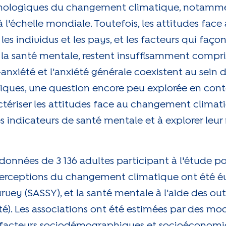
hologiques du changement climatique, notammen
 l'échelle mondiale. Toutefois, les attitudes fa
es individus et les pays, et les facteurs qui faço
 de la santé mentale, restent insuffisamment comp
-anxiété et l'anxiété générale coexistent au sei
iques, une question encore peu explorée en cont
ctériser les attitudes face au changement climat
s indicateurs de santé mentale et à explorer leur 
données de 3 136 adultes participant à l'étude p
perceptions du changement climatique ont été év
rvey (SASSY), et la santé mentale à l'aide des out
é). Les associations ont été estimées par des mod
les facteurs sociodémographiques et socioéconomi