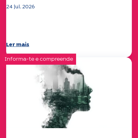
24 jul. 2026
A equipa da UEP deseja-lhe um verão
maravilhoso!
Ler mais
Informa-te e compreende