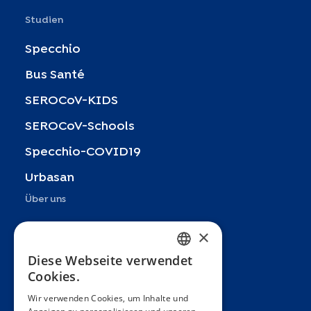
Studien
Specchio
Bus Santé
SEROCoV-KIDS
SEROCoV-Schools
Specchio-COVID19
Urbasan
Über uns
Präsentation
×
Teams
Diese Webseite verwendet
FRENCH
Cookies.
Partner
ENGLISH
Wir verwenden Cookies, um Inhalte und
Veröffentlichungen