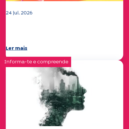
24 jul. 2026
A equipa da UEP deseja-lhe um verão
maravilhoso!
Ler mais
Informa-te e compreende