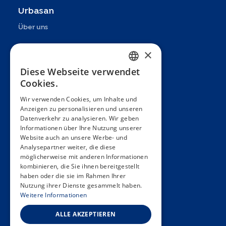
Urbasan
Über uns
Präsentation
×
Teams
Diese Webseite verwendet
FRENCH
Cookies.
Partner
ENGLISH
Wir verwenden Cookies, um Inhalte und
Veröffentlichungen
Anzeigen zu personalisieren und unseren
SPANISH
Datenverkehr zu analysieren. Wir geben
Zoom In
GERMAN
Informationen über Ihre Nutzung unserer
Website auch an unsere Werbe- und
FAQ
ITALIAN
Analysepartner weiter, die diese
möglicherweise mit anderen Informationen
Kontakt
PORTUGUESE
kombinieren, die Sie ihnen bereitgestellt
haben oder die sie im Rahmen Ihrer
Allgemeine Bedingungen
Nutzung ihrer Dienste gesammelt haben.
Hôpitaux Universitaires Genève
Weitere Informationen
Université de Genève
ALLE AKZEPTIEREN