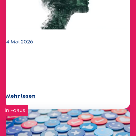
4 Mai 2026
Klima- und
Umweltherausforderungen:
Specchio-Studie erforscht das
Thema
Mehr lesen
in Fokus