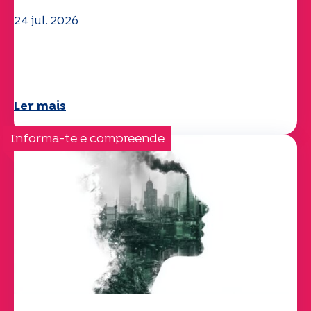
24 jul. 2026
A equipa da UEP deseja-lhe um verão
maravilhoso!
Ler mais
Informa-te e compreende