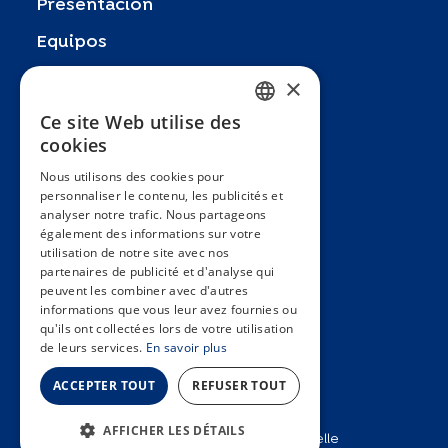
Presentación
Equipos
Socios
×
Publicaciones
Ce site Web utilise des
FRENCH
cookies
Zoom In
ENGLISH
Nous utilisons des cookies pour
FAQ
personnaliser le contenu, les publicités et
SPANISH
analyser notre trafic. Nous partageons
Contacto
GERMAN
également des informations sur votre
utilisation de notre site avec nos
Condiciones generales
ITALIAN
partenaires de publicité et d'analyse qui
Hôpitaux Universitaires Genève
peuvent les combiner avec d'autres
PORTUGUESE
informations que vous leur avez fournies ou
Université de Genève
qu'ils ont collectées lors de votre utilisation
de leurs services.
En savoir plus
ACCEPTER TOUT
REFUSER TOUT
AFFICHER LES DÉTAILS
2025 © Unité d’épidémiologie populationnelle