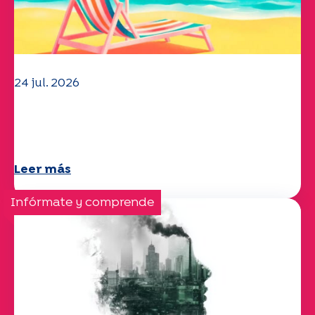
24 jul. 2026
El equipo de la UEP le desea un
verano maravilloso.
Leer más
Infórmate y comprende