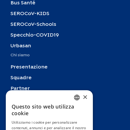
Bus Santé
SEROCoV-KIDS
SEROCoV-Schools
Specchio-COVID19
Urbasan
Chi siamo
Presentazione
Squadre
Partner
×
Pubblicazioni
Questo sito web utilizza
FRENCH
Zoom In
cookie
ENGLISH
FAQ
Utilizziamo i cookie per personalizzare
contenuti, annunci e per analizzare il nostro
SPANISH