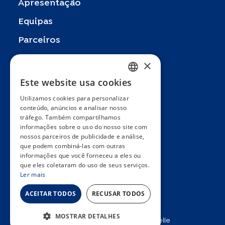
Apresentação
Equipas
Parceiros
Publicações
×
Zoom In
Este website usa cookies
FRENCH
FAQ
Utilizamos cookies para personalizar
ENGLISH
conteúdo, anúncios e analisar nosso
Contacto
tráfego. Também compartilhamos
SPANISH
informações sobre o uso do nosso site com
Termos e condições gerais
nossos parceiros de publicidade e análise,
GERMAN
Hôpitaux Universitaires Genève
que podem combiná-las com outras
ITALIAN
informações que você forneceu a eles ou
Université de Genève
que eles coletaram do uso de seus serviços.
PORTUGUESE
Ler mais
ACEITAR TODOS
RECUSAR TODOS
MOSTRAR DETALHES
2025 © Unité d’épidémiologie populationnelle