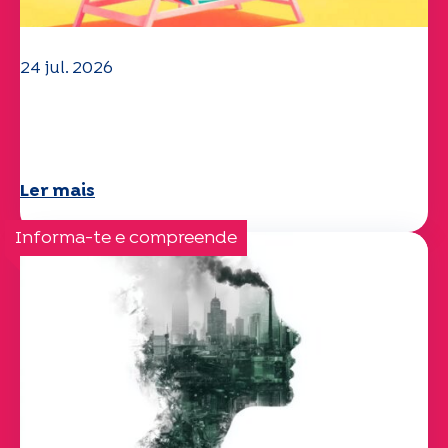
24 jul. 2026
A equipa da UEP deseja-lhe um verão
maravilhoso!
Ler mais
Informa-te e compreende