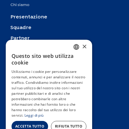
Chi siamo
Presentazione
Squadre
Partner
×
Pubblicazioni
Questo sito web utilizza
FRENCH
Zoom In
cookie
ENGLISH
FAQ
Utilizziamo i cookie per personalizzare
contenuti, annunci e per analizzare il nostro
SPANISH
Contatto
traffico. Condividiamo inoltre informazioni
GERMAN
sul tuo utilizzo del nostro sito con i nostri
Termini e condizioni generali
partner pubblicitari e di analisi che
ITALIAN
Hôpitaux Universitaires Genève
potrebbero combinarle con altre
informazioni che hai fornito loro o che
PORTUGUESE
Université de Genève
hanno raccolto dal tuo utilizzo dei loro
servizi.
Leggi di più
ACCETTA TUTTO
RIFIUTA TUTTO