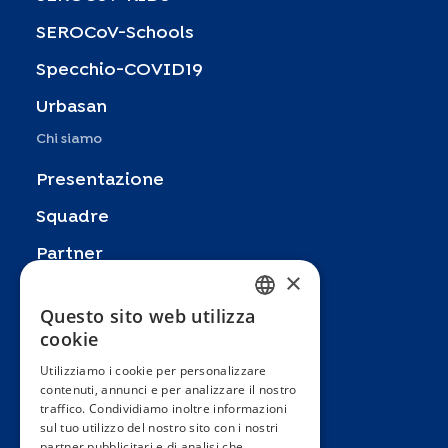
SEROCoV-Schools
Specchio-COVID19
Urbasan
Chi siamo
Presentazione
Squadre
Partner
×
Pubblicazioni
Questo sito web utilizza
FRENCH
Zoom In
cookie
ENGLISH
FAQ
Utilizziamo i cookie per personalizzare
contenuti, annunci e per analizzare il nostro
SPANISH
Contatto
traffico. Condividiamo inoltre informazioni
GERMAN
sul tuo utilizzo del nostro sito con i nostri
Termini e condizioni generali
partner pubblicitari e di analisi che