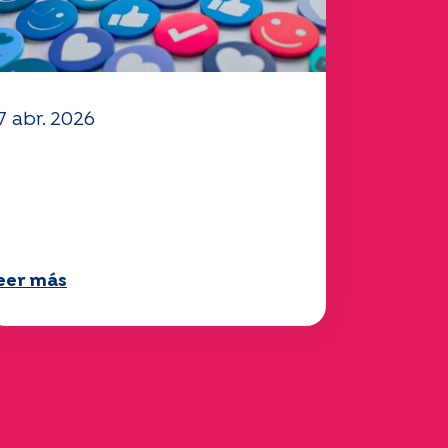
7 abr. 2026
a está disponible su
uestionario "Movilidad"
025.
eer más