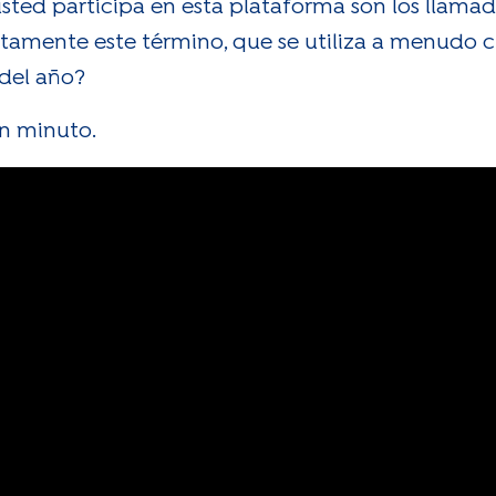
usted participa en esta plataforma son los llama
xactamente este término, que se utiliza a menudo
del año?
un minuto.