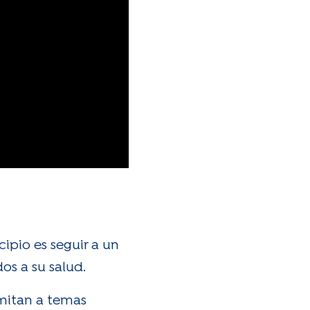
ipio es seguir a un
os a su salud.
imitan a temas