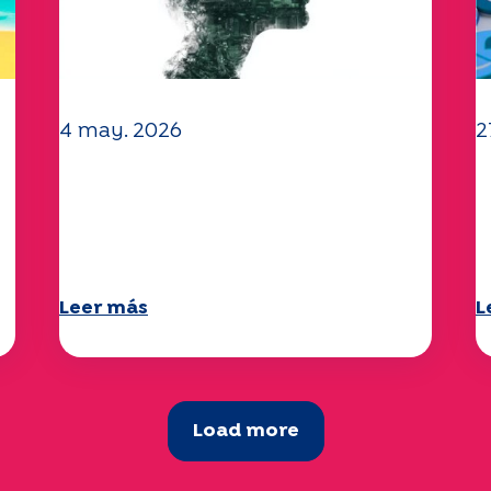
4 may. 2026
2
a
Clima y medio ambiente: el
Y
estudio Specchio explora el
c
tema
2
Leer más
L
Load more