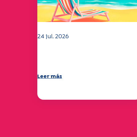
24 jul. 2026
El equipo de la UEP le dese
un verano maravilloso.
Leer más