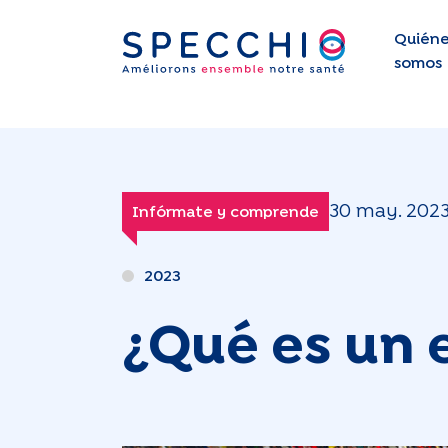
Quiéne
somos
30 may. 202
Infórmate y comprende
2023
¿Qué es un 