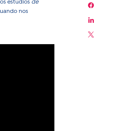
dos estudios
de
Share on Face
 cuando nos
Share on Linke
Share on X