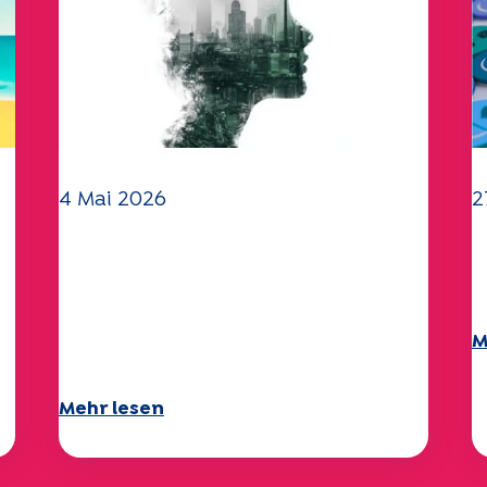
4 Mai 2026
2
Klima- und
I
Umweltherausforderungen:
2
Specchio-Studie erforscht
M
das Thema
Mehr lesen