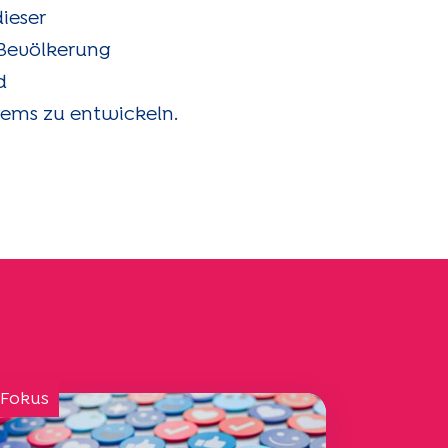
ieser
 Bevölkerung
d
tems zu entwickeln.
 Fokus