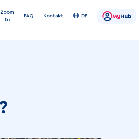
en
Zoom
FAQ
Kontakt
DE
My
Hub
In
?