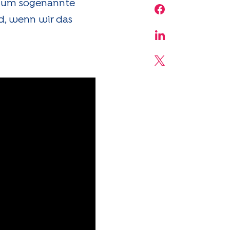
ch um sogenannte
Share on Face
rd, wenn wir das
Share on Linke
Share on X