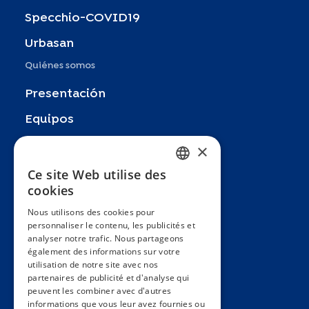
Specchio-COVID19
Urbasan
Quiénes somos
Presentación
Equipos
Socios
×
Publicaciones
Ce site Web utilise des
FRENCH
cookies
Zoom In
ENGLISH
Nous utilisons des cookies pour
FAQ
personnaliser le contenu, les publicités et
SPANISH
analyser notre trafic. Nous partageons
Contacto
GERMAN
également des informations sur votre
utilisation de notre site avec nos
Condiciones generales
ITALIAN
partenaires de publicité et d'analyse qui
Hôpitaux Universitaires Genève
peuvent les combiner avec d'autres
PORTUGUESE
informations que vous leur avez fournies ou