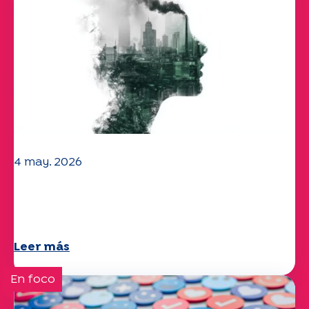
4 may. 2026
Clima y medio ambiente: el estudio
Specchio explora el tema
Leer más
En foco