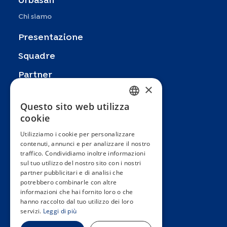
Urbasan
Chi siamo
Presentazione
Squadre
Partner
×
Pubblicazioni
Questo sito web utilizza
FRENCH
Zoom In
cookie
ENGLISH
FAQ
Utilizziamo i cookie per personalizzare
contenuti, annunci e per analizzare il nostro
SPANISH
Contatto
traffico. Condividiamo inoltre informazioni
GERMAN
sul tuo utilizzo del nostro sito con i nostri
Termini e condizioni generali
partner pubblicitari e di analisi che
ITALIAN
Hôpitaux Universitaires Genève
potrebbero combinarle con altre
informazioni che hai fornito loro o che
PORTUGUESE
Université de Genève
hanno raccolto dal tuo utilizzo dei loro
servizi.
Leggi di più