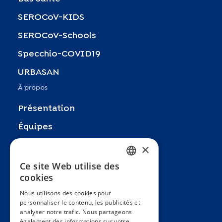
SEROCoV-KIDS
SEROCoV-Schools
Specchio-COVID19
URBASAN
À propos
Présentation
Équipes
Partenaires
×
Recherches
Ce site Web utilise des
FRENCH
cookies
Zoom In
ENGLISH
Nous utilisons des cookies pour
FAQ
personnaliser le contenu, les publicités et
SPANISH
analyser notre trafic. Nous partageons
Contact
GERMAN
également des informations sur votre