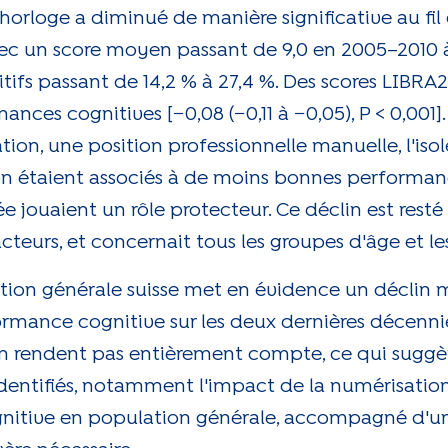
horloge a diminué de manière significative au fil
], avec un score moyen passant de 9,0 en 2005–2010
ifs passant de 14,2 % à 27,4 %. Des scores LIBRA2
ces cognitives [−0,08 (−0,11 à −0,05), P < 0,001].
ation, une position professionnelle manuelle, l'iso
sion étaient associés à de moins bonnes performan
 jouaient un rôle protecteur. Ce déclin est resté s
teurs, et concernait tous les groupes d'âge et le
ion générale suisse met en évidence un déclin
rmance cognitive sur les deux dernières décennie
 rendent pas entièrement compte, ce qui suggèr
dentifiés, notamment l'impact de la numérisatio
cognitive en population générale, accompagné d'u