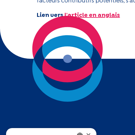
facteurs contributifs potentiels, s'a
Lien vers
l'article en anglais
×