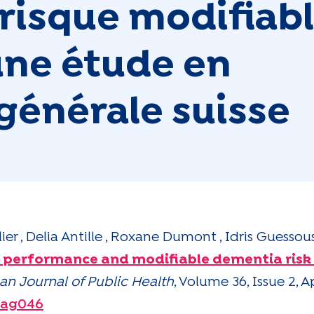
 risque modifiab
une étude en
générale suisse
ier , Delia Antille , Roxane Dumont , Idris Guess
 performance and modifiable dementia risk 
n Journal of Public Health
, Volume 36, Issue 2, A
ckag046