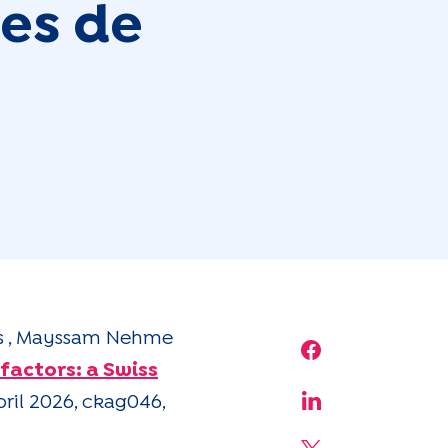
les de
ous , Mayssam Nehme
Share on Face
factors: a Swiss
pril 2026, ckag046,
Share on Linke