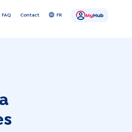
FAQ
Contact
FR
My
Hub
la
es