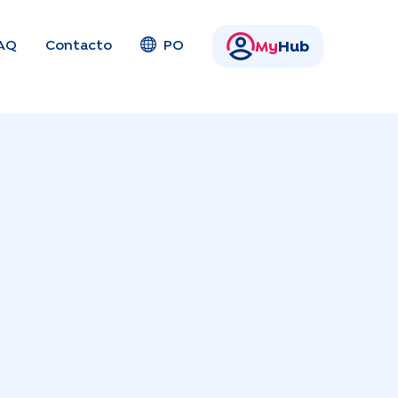
AQ
Contacto
PO
My
Hub