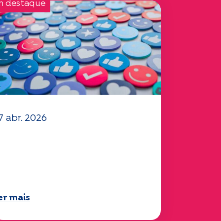
m destaque
7 abr. 2026
 seu questionário
Mobilidade" 2025 já está
isponível!
er mais