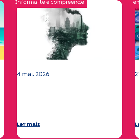
Informa-te e compreende
e
4 mai. 2026
2
Questões climáticas e
O
ambientais: o estudo
"
Specchio explora o tema
d
Ler mais
L