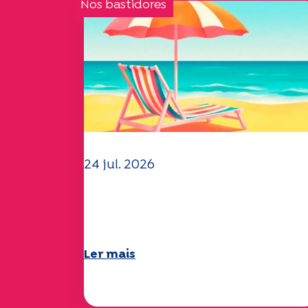
Nos bastidores
24 jul. 2026
A equipa da UEP deseja-lhe
um verão maravilhoso!
Ler mais