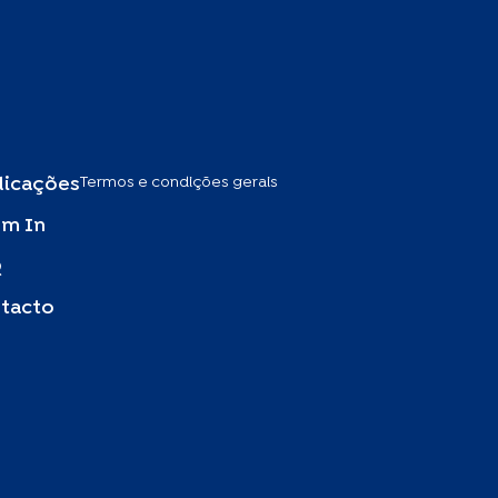
Termos e condições gerais
licações
m In
Q
tacto