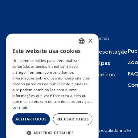
×
Estudos
Sobre nós
Este website usa cookies
Pub
Specchio
Apresentação
FRENCH
Utilizamos cookies para personalizar
Zoo
ENGLISH
Bus Santé
Equipas
conteúdo, anúncios e analisar nosso
tráfego. Também compartilhamos
SPANISH
FA
SEROCoV-KIDS
Parceiros
informações sobre o uso do nosso site com
nossos parceiros de publicidade e análise,
GERMAN
Con
SEROCoV-Schools
que podem combiná-las com outras
ITALIAN
informações que você forneceu a eles ou
Specchio-COVID19
que eles coletaram do uso de seus serviços.
PORTUGUESE
Ler mais
Urbasan
ACEITAR TODOS
RECUSAR TODOS
2025 © Unité d’épidémiologie populationnelle
MOSTRAR DETALHES