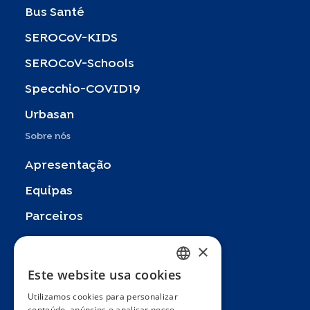
Bus Santé
SEROCoV-KIDS
SEROCoV-Schools
Specchio-COVID19
Urbasan
Sobre nós
Apresentação
Equipas
Parceiros
Publicações
×
Zoom In
Este website usa cookies
FRENCH
FAQ
Utilizamos cookies para personalizar
ENGLISH
conteúdo, anúncios e analisar nosso